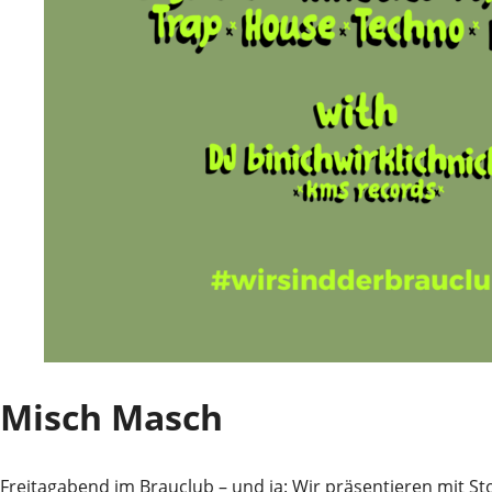
Misch Masch
Freitagabend im Brauclub – und ja: Wir präsentieren mit S