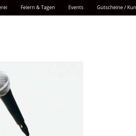
rei
Feiern & Tagen
Events
Gutscheine / Ku