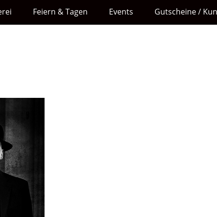
rei
Feiern & Tagen
Events
Gutscheine / Ku