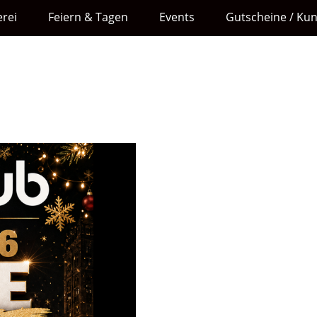
rei
Feiern & Tagen
Events
Gutscheine / Ku